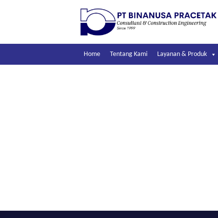
Skip
to
content
Home
Tentang Kami
Layanan & Produk