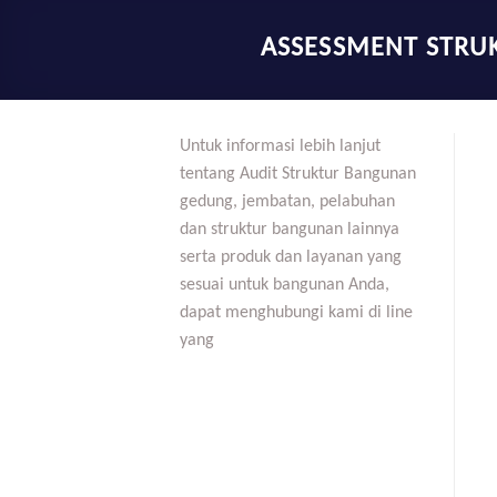
ASSESSMENT STRU
Untuk informasi lebih lanjut
tentang Audit Struktur Bangunan
gedung, jembatan, pelabuhan
dan struktur bangunan lainnya
serta produk dan layanan yang
sesuai untuk bangunan Anda,
dapat menghubungi kami di line
yang