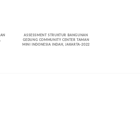
NAN
ASSESSMENT STRUKTUR BANGUNAN
ASSESSMENT STR
,
GEDUNG COMMUNITY CENTER TAMAN
GEDUNG PABRIK 
MINI INDONESIA INDAH, JAKARTA-2022
COCOA INDUST
CALLEBAUT PAS
BANDUN