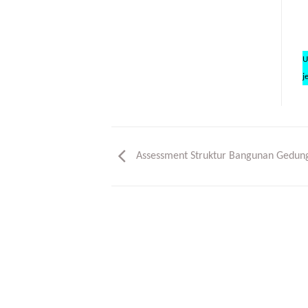
U
j
Assessment Struktur Bangunan Gedun