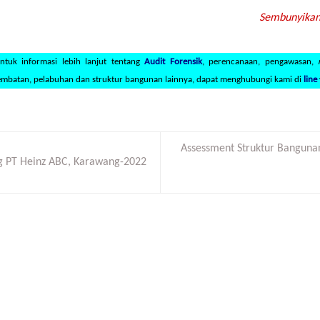
Sembunyikan.
ntuk informasi lebih lanjut tentang
Audit Forensik
, perencanaan, pengawasan,
embatan, pelabuhan dan struktur bangunan lainnya, dapat menghubungi kami di
line
Assessment Struktur Banguna
g PT Heinz ABC, Karawang-2022