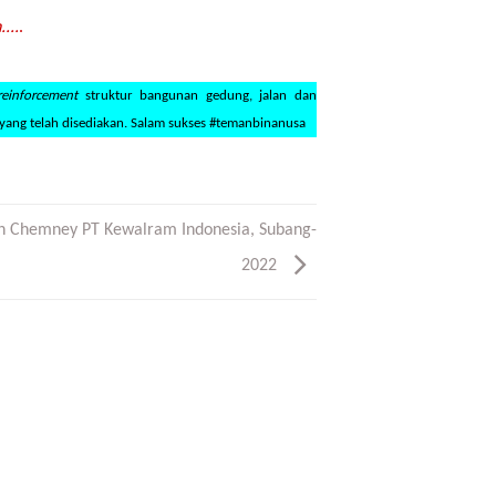
...
.
reinforcement
struktur bangunan gedung, jalan dan
yang telah disediakan. Salam sukses #temanbinanusa
n Chemney PT Kewalram Indonesia, Subang-
2022