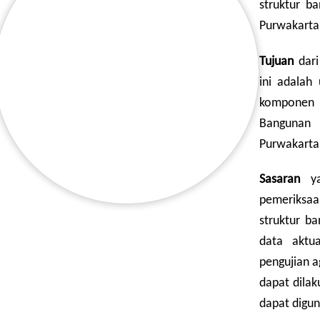
struktur b
Purwakarta
Tujuan
dari
ini adalah
komponen 
Bangunan
Purwakarta
Sasaran
yan
pemeriksa
struktur b
data aktua
pengujian a
dapat dilak
dapat digu