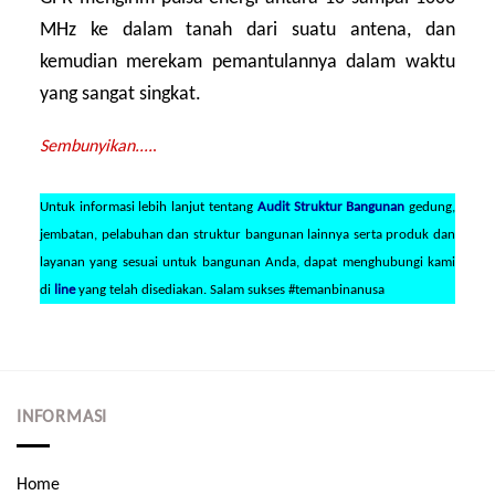
MHz ke dalam tanah dari suatu antena, dan
kemudian merekam pemantulannya dalam waktu
yang sangat singkat.
Sembunyikan....
.
Untuk informasi lebih lanjut tentang
Audit Struktur Bangunan
gedung,
jembatan, pelabuhan dan struktur bangunan lainnya serta produk dan
layanan yang sesuai untuk bangunan Anda, dapat menghubungi kami
di
line
yang telah disediakan. Salam sukses #temanbinanusa
INFORMASI
Home