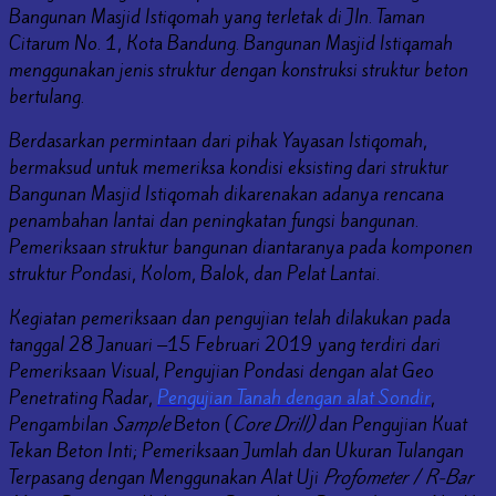
Bangunan Masjid Istiqomah yang terletak di Jln. Taman
Citarum No. 1, Kota Bandung. Bangunan Masjid Istiqamah
menggunakan jenis struktur dengan konstruksi struktur beton
bertulang.
Berdasarkan permintaan dari pihak Yayasan Istiqomah,
bermaksud untuk memeriksa kondisi eksisting dari struktur
Bangunan Masjid Istiqomah dikarenakan adanya rencana
penambahan lantai dan peningkatan fungsi bangunan.
Pemeriksaan struktur bangunan diantaranya pada komponen
struktur Pondasi, Kolom, Balok, dan Pelat Lantai.
Kegiatan pemeriksaan dan pengujian telah dilakukan pada
tanggal 28 Januari –15 Februari 2019 yang terdiri dari
Pemeriksaan Visual, Pengujian Pondasi dengan alat Geo
Penetrating Radar,
Pengujian Tanah dengan alat Sondir
,
Pengambilan
Sample
Beton (
Core Drill
)
dan Pengujian Kuat
Tekan Beton Inti; Pemeriksaan Jumlah dan Ukuran Tulangan
Terpasang dengan Menggunakan Alat Uji
Profometer
/ R-Bar