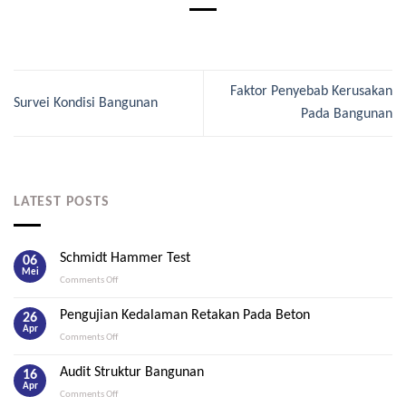
Faktor Penyebab Kerusakan
Survei Kondisi Bangunan
Pada Bangunan
LATEST POSTS
Schmidt Hammer Test
06
Mei
on
Comments Off
Schmidt
Hammer
Pengujian Kedalaman Retakan Pada Beton
26
Test
Apr
on
Comments Off
Pengujian
Kedalaman
Audit Struktur Bangunan
16
Retakan
Apr
on
Comments Off
Pada