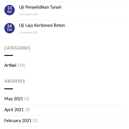
Audit
Beton
Struktur
Uji Penyelidikan Tanah
13
Bangunan
Apr
on
Comments Off
Uji
Penyelidikan
Uji Laju Karbonasi Beton
24
Tanah
Feb
on
Comments Off
Uji
Laju
Karbonasi
CATEGORIES
Beton
Artikel
(19)
ARCHIVES
May 2021
(1)
April 2021
(3)
February 2021
(2)