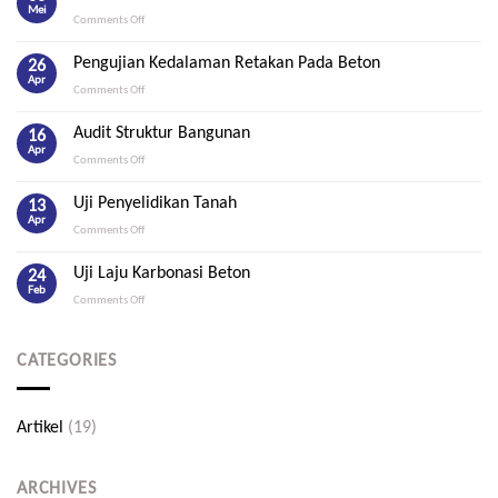
Mei
on
Comments Off
Schmidt
Hammer
Pengujian Kedalaman Retakan Pada Beton
26
Test
Apr
on
Comments Off
Pengujian
Kedalaman
Audit Struktur Bangunan
16
Retakan
Apr
on
Comments Off
Pada
Audit
Beton
Struktur
Uji Penyelidikan Tanah
13
Bangunan
Apr
on
Comments Off
Uji
Penyelidikan
Uji Laju Karbonasi Beton
24
Tanah
Feb
on
Comments Off
Uji
Laju
Karbonasi
CATEGORIES
Beton
Artikel
(19)
ARCHIVES