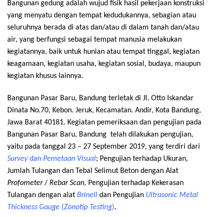
Bangunan gedung adalah wujud fisik hasil pekerjaan konstruksi
yang menyatu dengan tempat kedudukannya, sebagian atau
seluruhnya berada di atas dan/atau di dalam tanah dan/atau
air, yang berfungsi sebagai tempat manusia melakukan
kegiatannya, baik untuk hunian atau tempat tinggal, kegiatan
keagamaan, kegiatan usaha, kegiatan sosial, budaya, maupun
kegiatan khusus lainnya.
Bangunan Pasar Baru, Bandung terletak di Jl. Otto Iskandar
Dinata No.70, Kebon. Jeruk, Kecamatan. Andir, Kota Bandung,
Jawa Barat 40181. Kegiatan pemeriksaan dan pengujian pada
Bangunan Pasar Baru, Bandung telah dilakukan pengujian,
yaitu pada tanggal 23 – 27 September 2019, yang terdiri dari
Survey
dan
Pemetaan Visual
; Pengujian terhadap Ukuran,
Jumlah Tulangan dan Tebal Selimut Beton dengan Alat
Profometer
/
Rebar Scan,
Pengujian terhadap Kekerasan
Tulangan dengan alat
Brinell
dan Pengujian
Ultrasonic Metal
Thickness Gauge
(
Zonotip Testing
)
.