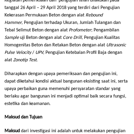
Kegiatan pemeriksaan dan pengujian telah dilakukan pada
tanggal 26 April – 29 April 2018 yang terdiri dari Pengujian
Kekerasan Permukaan Beton dengan alat
Rebound
Hammer,
Pengujian terhadap Ukuran, Jumlah Tulangan dan
Tebal Selimut Beton dengan alat
Profometer
; Pengambilan
Sample
uji Beton dengan alat
Core Drill,
Pengujian Kualitas
Homogenitas Beton dan Retakan Beton dengan alat
Ultrasonic
Pulse Velocity
/
UPV,
Pengujian Ketebalan Profil Baja dengan
alat
Zonotip
Test
.
Diharapkan dengan upaya pemeriksaan dan pengujian ini,
dapat diketahui kondisi aktual bangunan eksisting saat ini, serta
upaya perbaikan guna memenuhi persyaratan standar yang
berlaku agar bangunan ini menjadi optimal baik secara fungsi,
estetika dan keamanan.
Maksud dan Tujuan
Maksud
dari investigasi ini adalah untuk melakukan pengujian