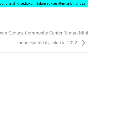
yang telah disediakan. Salam sukses #temanbinanusa
unan Gedung Community Center Taman Mini
Indonesia Indah, Jakarta-2022