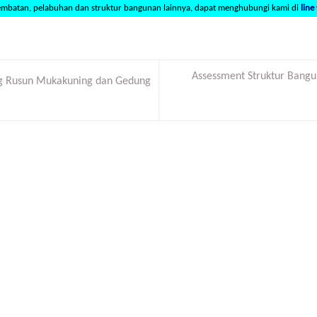
embatan, pelabuhan dan struktur bangunan lainnya, dapat menghubungi kami di
line
Assessment Struktur Bang
g Rusun Mukakuning dan Gedung