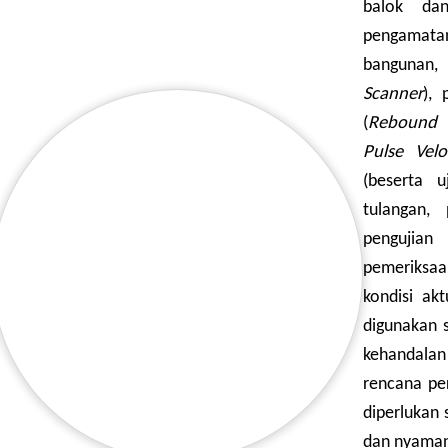
balok dan
pengamatan
bangunan, 
Scanner
), 
(
Rebound 
Pulse Velo
(beserta u
tulangan,
pengujian
pemeriksaa
kondisi akt
digunakan 
kehandalan
rencana per
diperlukan
dan nyaman