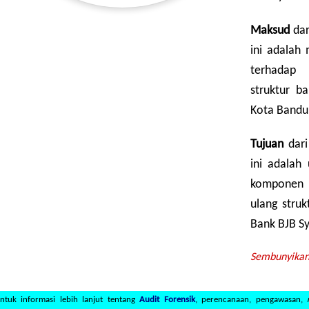
Maksud
dar
ini adalah
terhadap 
struktur b
Kota Bandu
Tujuan
dari
ini adalah
komponen s
ulang stru
Bank BJB S
Sembunyikan.
ntuk informasi lebih lanjut tentang
Audit Forensik
, perencanaan, pengawasan,