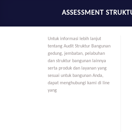
ASSESSMENT STRUKT
Untuk informasi lebih lanjut
tentang Audit Struktur Bangunan
gedung, jembatan, pelabuhan
dan struktur bangunan lainnya
serta produk dan layanan yang
sesuai untuk bangunan Anda,
dapat menghubungi kami di line
yang