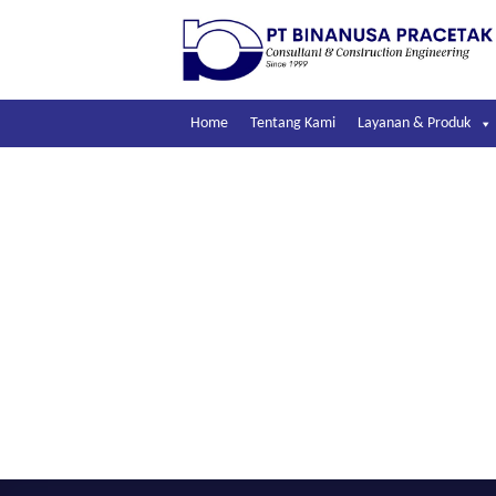
Skip
to
content
Home
Tentang Kami
Layanan & Produk