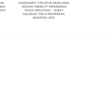
NAN
ASSESSMENT STRUKTUR BANGUNAN
ASSESSMEN STRU
MAN
GEDUNG PABRIK PT PAPANDAYAN
GEDUNG PASAR S
2022
COCOA INDUSTRIES – BARRY
KECIL MENENGAH 
CALLEBAUT PASCA KEBAKARAN,
20
BANDUNG-2022