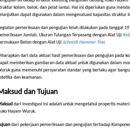
engujian terhadap struktur eksisting Bangunan Gedung Ruko Hayam
truktur kolom, balok, dan pelat lantai. Hal ini diperlukan guna menda
elanjutkan dapat digunakan dalam mengevaluasi kapasitas struktur 
egiatan pemeriksaan dan pengujian telah dilakukan pada tanggal 19 –
emeriksaan Jumlah, Ukuran Tulangan Terpasang dengan Alat Uji
Reb
ermukaan Beton dengan Alat Uji
Schmidt Hammer Test
.
iharapkan dari data aktual hasil pemeriksaan dan pengujian pada ko
apat memberikan gambaran data aktual untuk digunakan dalam mod
uruk guna memenuhi persyaratan standar yang berlaku agar banguna
stetika dan keamanan.
Maksud dan Tujuan
Maksud
dari investigasi ini adalah untuk mengetahui propertis mater
uko Hayam Wuruk.
ujuan
dari pekerjaan pemeriksaan dan pengujian terhadap Kompone