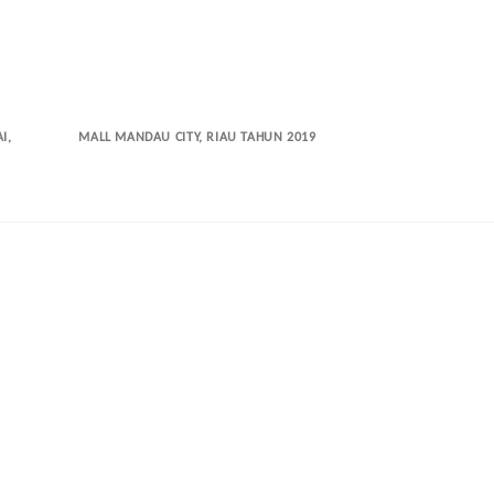
I,
MALL MANDAU CITY, RIAU TAHUN 2019
PT. ANGKASA PU
TAHUN