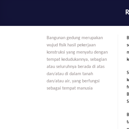
Bangunan gedung merupakan
B
wujud fisik hasil pekerjaan
s
konstruksi yang menyatu dengan
m
tempat kedudukannya, sebagian
k
atau seluruhnya berada di atas
S
dan/atau di dalam tanah
k
dan/atau air, yang berfungsi
f
sebagai tempat manusia
B
S
B
t