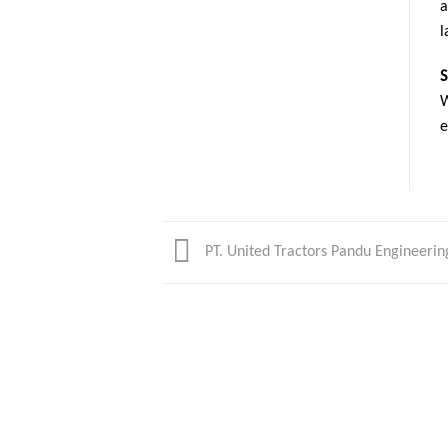
a
l
S
W
e
PT. United Tractors Pandu Engineerin