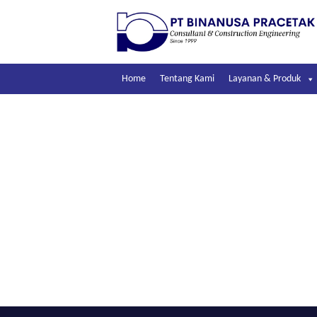
Skip
to
content
Home
Tentang Kami
Layanan & Produk