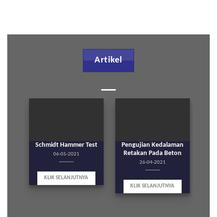
Artikel
Schmidt Hammer Test
Pengujian Kedalaman
Audi
Retakan Pada Beton
06-05-2021
26-04-2021
KLIK SELANJUTNYA
KLIK SELANJUTNYA