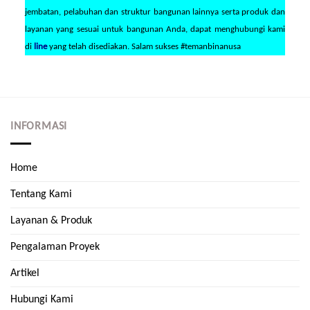
jembatan, pelabuhan dan struktur bangunan lainnya serta produk dan
layanan yang sesuai untuk bangunan Anda, dapat menghubungi kami
di
line
yang telah disediakan. Salam sukses #temanbinanusa
INFORMASI
Home
Tentang Kami
Layanan & Produk
Pengalaman Proyek
Artikel
Hubungi Kami