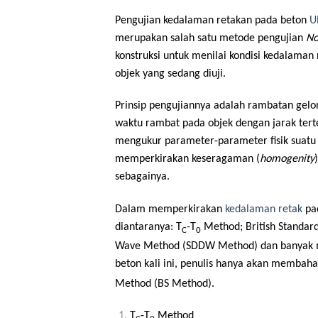
Pengujian kedalaman retakan pada beton
Ul
merupakan salah satu metode pengujian
No
konstruksi untuk menilai kondisi kedalama
objek yang sedang diuji.
Prinsip pengujiannya adalah rambatan gel
waktu rambat pada objek dengan jarak terte
mengukur parameter-parameter fisik suatu 
memperkirakan keseragaman (
homogenity
sebagainya.
Dalam memperkirakan
kedalaman retak
pad
diantaranya: T
-T
Method; British Standar
C
0
Wave Method (SDDW Method) dan banyak m
beton kali ini, penulis hanya akan membah
Method (BS Method).
T
-T
Method