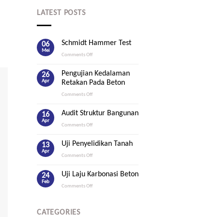
LATEST POSTS
Schmidt Hammer Test
06
Mei
on
Comments Off
Schmidt
Hammer
Pengujian Kedalaman
26
Test
Apr
Retakan Pada Beton
on
Comments Off
Pengujian
Kedalaman
Audit Struktur Bangunan
16
Retakan
Apr
on
Comments Off
Pada
Audit
Beton
Struktur
Uji Penyelidikan Tanah
13
Bangunan
Apr
on
Comments Off
Uji
Penyelidikan
Uji Laju Karbonasi Beton
24
Tanah
Feb
on
Comments Off
Uji
Laju
Karbonasi
CATEGORIES