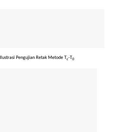
Ilustrasi Pengujian Retak Metode T
-T
c
0