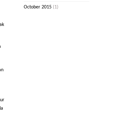
October 2015
(1)
ak
n
an
our
da