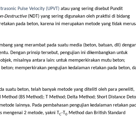
trasonic Pulse Velocity (UPVT)
atau yang sering disebut Pundit
n-Destructive
(NDT) yang sering digunakan oleh praktisi di bidang
n retakan pada beton, karena ini merupakan metode yang tidak merus
ombang yang merambat pada suatu media (beton, batuan, dll) denga
ntu. Dengan prinsip tersebut, pengujian ini dikembangkan untuk
objek, misalnya antara lain: untuk memperkirakan mutu beton;
) beton; memperkirakan pengujian kedalaman retakan pada beton, d
a suatu beton, telah banyak metode yang diteliti oleh para peneliti,
d Method (BS Method); T Method; Delta Method; Short Distance Det
etode lainnya. Pada pembahasan pengujian kedalaman retakan pa
as mengenai 2 metode, yakni T
-T
Method dan British Standard
C
0