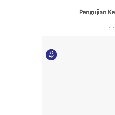
Pengujian K
POS
26
Apr